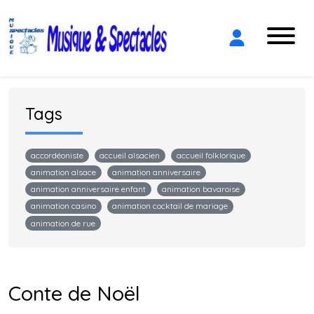
Tags
accordéoniste
accueil alsacien
accueil folklorique
animation alsace
animation anniversaire
animation anniversaire enfant
animation bavaroise
animation casino
animation cocktail de mariage
animation de rue
Conte de Noël