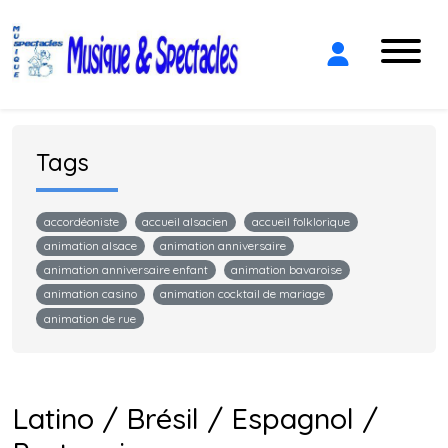
Tags
accordéoniste
accueil alsacien
accueil folklorique
animation alsace
animation anniversaire
animation anniversaire enfant
animation bavaroise
animation casino
animation cocktail de mariage
animation de rue
Latino / Brésil / Espagnol /