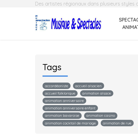
Des artistes régionaux dans plusieurs styles
SPECTAC
ANIMA
Tags
accordéoniste
accueil alsacien
accueil folklorique
animation alsace
animation anniversaire
animation anniversaire enfant
animation bavaroise
animation casino
animation cocktail de mariage
animation de rue