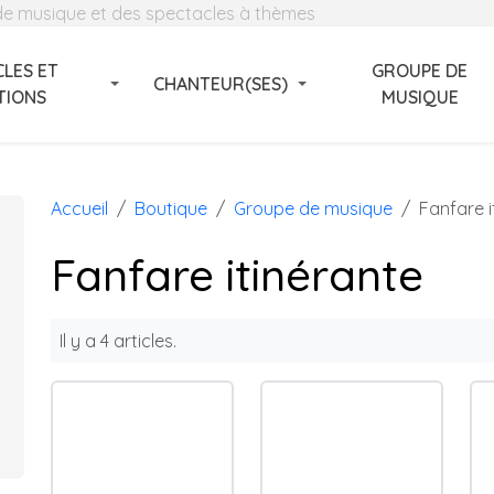
 de musique et des spectacles à thèmes
LES ET
GROUPE DE
CHANTEUR(SES)
TIONS
MUSIQUE
Accueil
Boutique
Groupe de musique
Fanfare i
Fanfare itinérante
Il y a 4 articles.