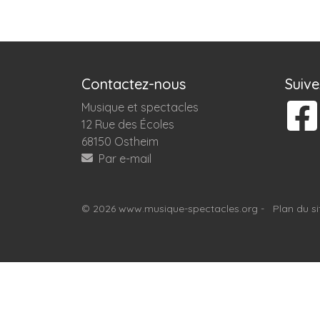
Contactez-nous
Suiv
Musique et spectacles
12 Rue des Écoles
68150 Ostheim
Par e-mail
© 2026 www.musique-spectacles.org -
Plan du si