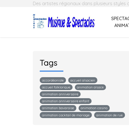
Des artistes régionaux dans plusieurs styles
SPECTAC
ANIMA
Tags
accordéoniste
accueil alsacien
accueil folklorique
animation alsace
animation anniversaire
animation anniversaire enfant
animation bavaroise
animation casino
animation cocktail de mariage
animation de rue