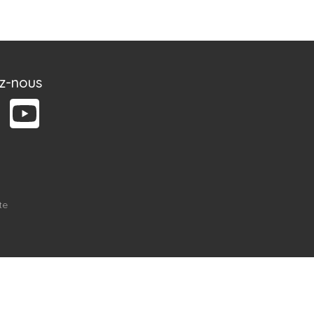
ez-nous
te